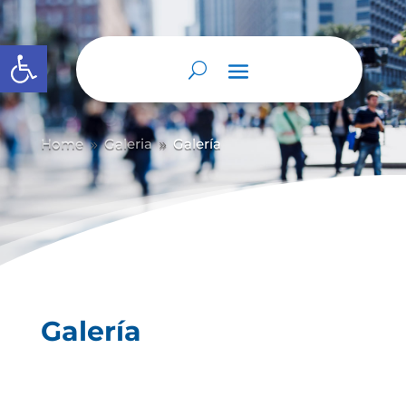
Abrir barra de herramientas
Home
Galeria
Galería
9
9
Galería