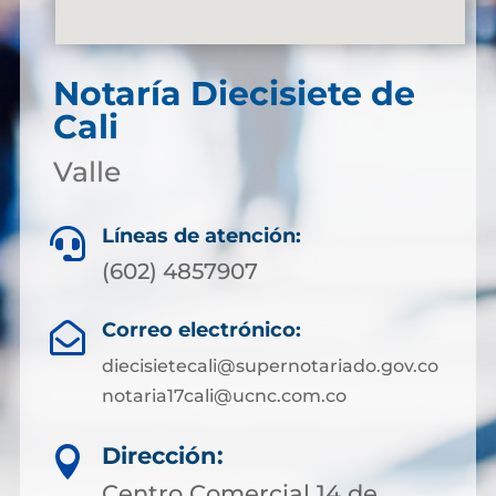
Notaría Diecisiete de
Cali
Valle
Líneas de atención:

(602) 4857907
Correo electrónico:

diecisietecali@supernotariado.gov.co
notaria17cali@ucnc.com.co
Dirección:

Centro Comercial 14 de