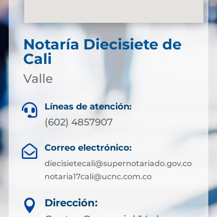
Notaría Diecisiete de
Cali
Valle
Líneas de atención:

(602) 4857907
Correo electrónico:

diecisietecali@supernotariado.gov.co
notaria17cali@ucnc.com.co
Dirección:
