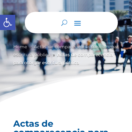
Abrir barra de herramientas
Home
Actas de comparecencia para otorgar
9
escritura pública
Actas de comparecencia
9
para otorgar escritura pública
Actas de