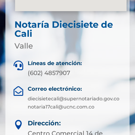
Notaría Diecisiete de
Cali
Valle
Líneas de atención:

(602) 4857907
Correo electrónico:

diecisietecali@supernotariado.gov.co
notaria17cali@ucnc.com.co
Dirección:

Centro Comercial 14 de