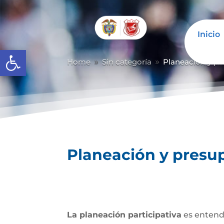
Inicio
Abrir barra de herramientas
Home
Sin categoría
Planeación y pr
9
9
Planeación y presup
La planeación participativa
es entendi