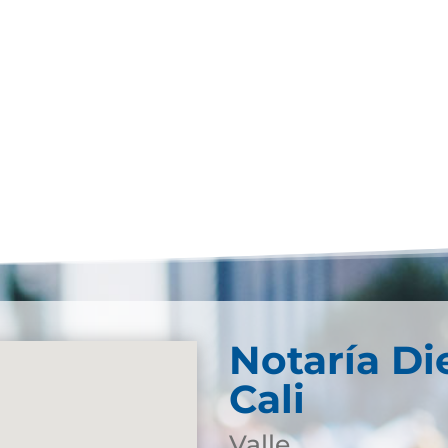
Notaría Di
Cali
Valle