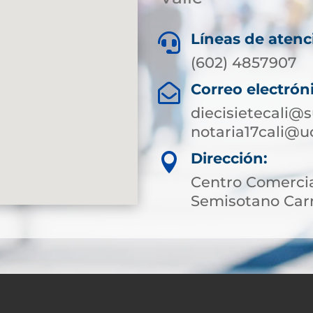
Líneas de atenc

(602) 4857907
Correo electrón

diecisietecali@
notaria17cali@u
Dirección:

Centro Comercia
Semisotano Carr