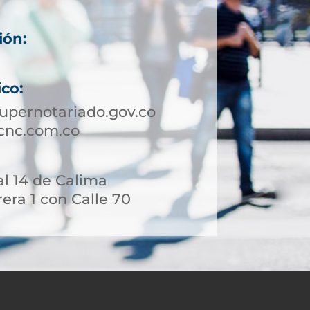
ión:
ico:
supernotariado.gov.co
cnc.com.co
l 14 de Calima
era 1 con Calle 70