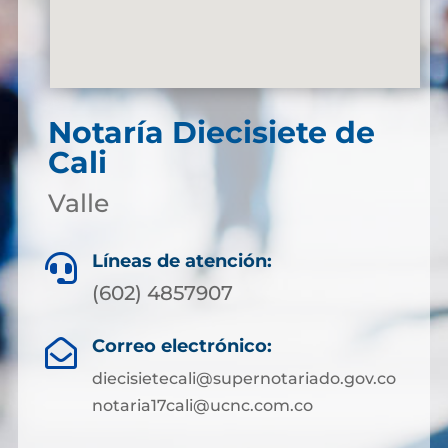
Notaría Diecisiete de
Cali
Valle
Líneas de atención:

(602) 4857907
Correo electrónico:

diecisietecali@supernotariado.gov.co
notaria17cali@ucnc.com.co