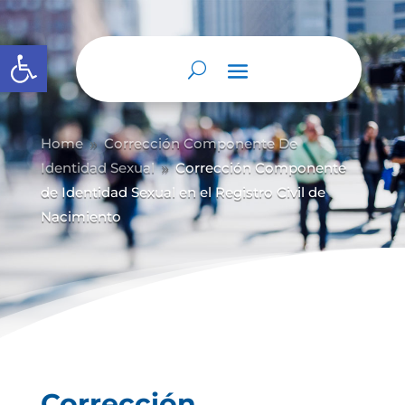
Abrir barra de herramientas
Home
Corrección Componente De
9
Identidad Sexual
Corrección Componente
9
de Identidad Sexual en el Registro Civil de
Nacimiento
Corrección