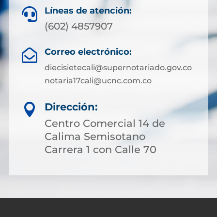
Líneas de atención:

(602) 4857907
Correo electrónico:

diecisietecali@supernotariado.gov.co
notaria17cali@ucnc.com.co
Dirección:

Centro Comercial 14 de
Calima Semisotano
Carrera 1 con Calle 70