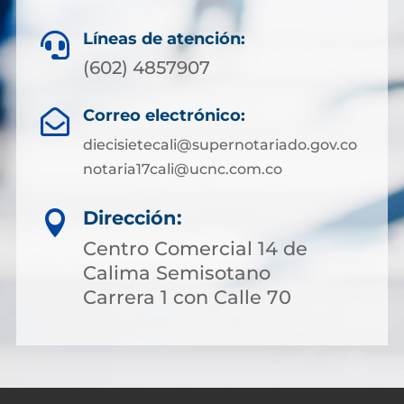
Líneas de atención:

(602) 4857907
Correo electrónico:

diecisietecali@supernotariado.gov.co
notaria17cali@ucnc.com.co
Dirección:

Centro Comercial 14 de
Calima Semisotano
Carrera 1 con Calle 70