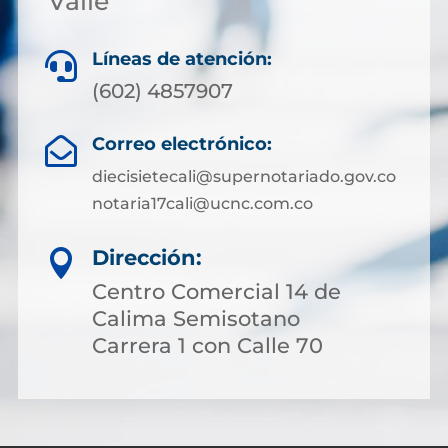
Valle
Líneas de atención:

(602) 4857907
Correo electrónico:

diecisietecali@supernotariado.gov.co
notaria17cali@ucnc.com.co
Dirección:

Centro Comercial 14 de
Calima Semisotano
Carrera 1 con Calle 70