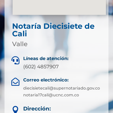
Notaría Diecisiete de
Cali
Valle
Líneas de atención:

(602) 4857907
Correo electrónico:

diecisietecali@supernotariado.gov.co
notaria17cali@ucnc.com.co
Dirección:
